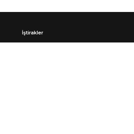
İştirakler
Erpa Teknoloji
Erpa Tüketim
Erpa Ödeme