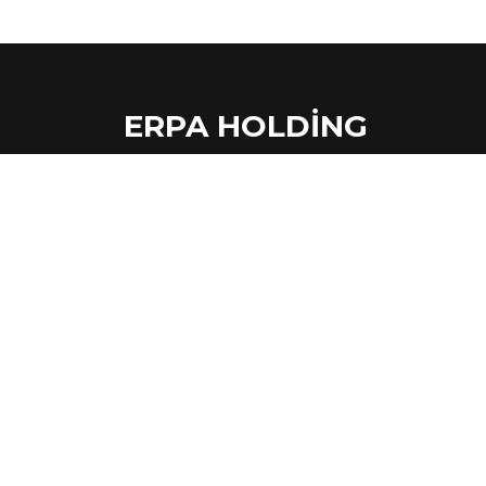
ERPA HOLDING
Mustafa Kemal, 2125.Sk. No:5,06510 Çankaya/Anka
Telefon:
+903124390439
Email:
info@erpa.com.tr