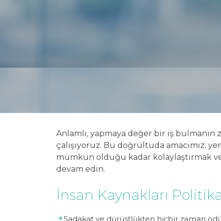
Anlamlı, yapmaya değer bir iş bulmanın z
çalışıyoruz. Bu doğrultuda amacımız; yeni t
mümkün olduğu kadar kolaylaştırmak ve ta
devam edin.
İnsan Kaynakları Politik
Sadakat ve dürüstlükten hiçbir zaman ö