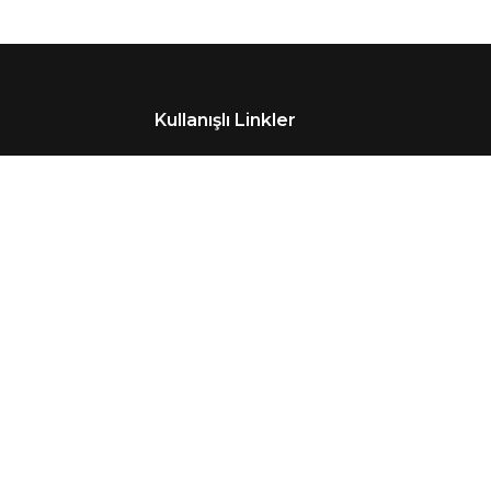
Kullanışlı Linkler
Anasayfa
ra
Kurumsal
İnsan Kaynakları
İletişim
Kişisel Verilerin Korunması
2026
© Copyright
Erpa Holding
. All Rights Reserved